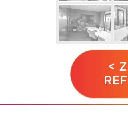
< 
REF