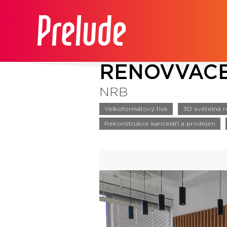
RENOVVACE
NRB
Velkoformátový tisk
3D světelná r
Rekonstrukce kanceláří a prodejen